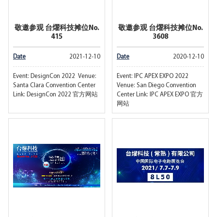
敬邀参观 台燿科技摊位No.
敬邀参观 台燿科技摊位No.
415
3608
Date
2021-12-10
Date
2020-12-10
Event: DesignCon 2022 Venue:
Event: IPC APEX EXPO 2022
Santa Clara Convention Center
Venue: San Diego Convention
Link: DesignCon 2022 官方网站
Center Link: IPC APEX EXPO 官方
网站