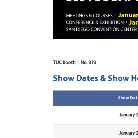
TUC Booth：No. 818
Show Dates & Show H
Show Dat
January 
January 