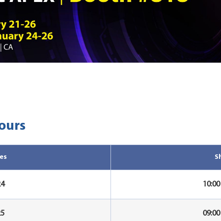
ours
es
S
24
10:0
25
09:0