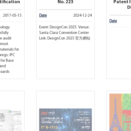
ification
No. 223
Patent 
D
2017-05-15
Date
2024-12-24
Date
nology
Event: DesignCon 2025 Venue:
sfully
Santa Clara Convention Center
e audit
Link: DesignCon 2025 官方網站
emost
aterials for
regs: IPC
 for Base
 and
Boards