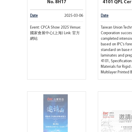
No. 8H17
4101 QPL Cert
Date
2025-03-06
Date
Event: CPCA Show 2025 Venue:
Taiwan Union Tech
國家會展中心(上海) Link: 官方
Corporation succes
網站
completed intensiv
based on IPC’s for
standard on base m
laminates and prep
4101, Specification
Materials for Rigid
Multilayer Printed 